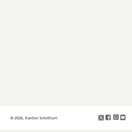
Footer
Copyright
Social
Media
© 2026, Kanton Solothurn