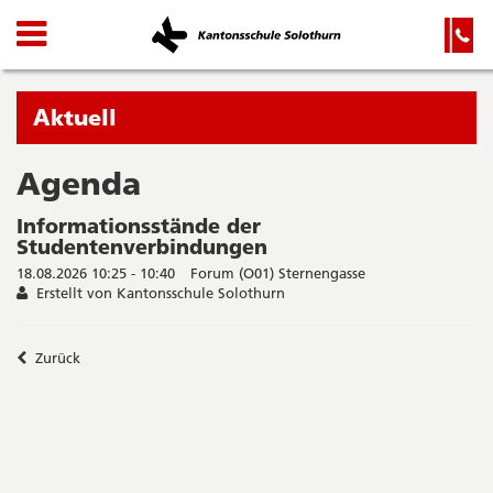
Kanton
Navigation
Hauptnavigation
Service-
Navigation
Solothurn
und
Wichtige
Suche
Seiten
Sie
Aktuell
befinden
sich
Agenda
Startseite
Hauptnavigation
gerade
Inhalt
Informationsstände der
in:
Sitemap
Studentenverbindungen
Suche
18.08.2026 10:25 - 10:40
Forum (O01) Sternengasse
Erstellt von Kantonsschule Solothurn
Zurück
Seitenleiste