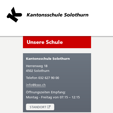
Seitenleiste
Sie
Unsere Schule
befinden
sich
Kantonsschule Solothurn
gerade
Herrenweg 18
in:
4502 Solothurn
Telefon 032 627 90 00
info@ksso.ch
Öffnungszeiten Empfang:
Montag - Freitag von 07:15 – 12:15
ÖFFNET
STANDORT
IN