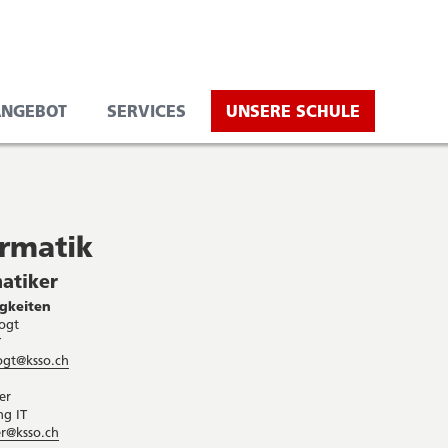
ANGEBOT
SERVICES
UNSERE SCHULE
ormatik
atiker
gkeiten
ogt
T
ogt@ksso.ch
er
ng IT
er@ksso.ch