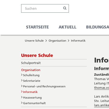
Kanton
Suche
Online-
Navigation
Hauptnavigation
Service-
Suchen
Schalter
Navigation
Solothurn
Wichtige
und
Seiten
Suche
STARTSEITE
AKTUELL
BILDUNGS
Sie
Startseite
befinden
Unsere Schule
Organisation
Informatik
Hauptnavigation
sich
Inhalt
hier
Sitemap
Subnavigation
Unsere Schule
Suche
Inf
Schulportrait
Inform
Organisation
Zuständi
Schulleitung
Thomas V
Sekretariate
Leitung I
Personal- und Rechnungswesen
thomas.v
Informatik
Lars Anlik
Hauswartung
Stv. Leitu
Gartenunterhalt
lars.anlik