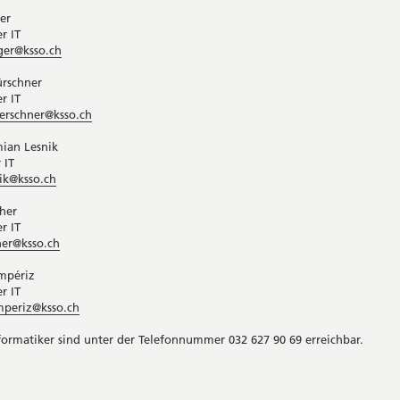
er
r IT
ger@ksso.ch
ürschner
r IT
uerschner@ksso.ch
ian Lesnik
 IT
nik@ksso.ch
her
r IT
her@ksso.ch
mpériz
r IT
mperiz@ksso.ch
formatiker sind unter der Telefonnummer 032 627 90 69 erreichbar.