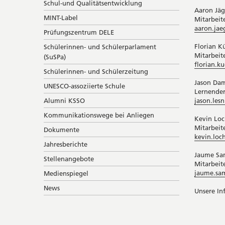
Schul-und Qualitätsentwicklung
Aaron Jäg
MINT-Label
Mitarbeite
aaron.jae
Prüfungszentrum DELE
Florian K
Schülerinnen- und Schülerparlament
Mitarbeite
(SuSPa)
florian.k
Schülerinnen- und Schülerzeitung
Jason Dam
UNESCO-assoziierte Schule
Lernender
jason.les
Alumni KSSO
Kommunikationswege bei Anliegen
Kevin Loc
Mitarbeite
Dokumente
kevin.loc
Jahresberichte
Jaume Sa
Stellenangebote
Mitarbeite
jaume.sa
Medienspiegel
News
Unsere In