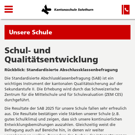
Kanton
Navigation
Hauptnavigation
Service-
Navigation
Solothurn
und
Wichtige
Suche
Seiten
Sie
Unsere Schule
befinden
sich
Schul- und
Startseite
Hauptnavigation
gerade
Qualitätsentwicklung
Inhalt
in:
Sitemap
Rückblick: Standardisierte Abschlussklassenbefragung
Suche
Die Standardisierte Abschlussklassenbefragung (SAB) ist ein
wichtiges Instrument der kantonalen Qualitätssicherung auf der
Sekundarstufe II. Die Erhebung wird durch das Schweizerische
Zentrum für die Mittelschule und für Schulevaluation (ZEM CES)
durchgeführt.
Die Resultate der SAB 2025 für unsere Schule fallen sehr erfreulich
aus. Die Resultate bestätigen viele Stärken unserer Schule (z.B.
gutes Schulklima) und zeigen, dass sich unsere kontinuierlichen
Entwicklungsbemühungen auszahlen. Gleichzeitig weist die
Befragung auch auf Bereiche hin, in denen wir weiter