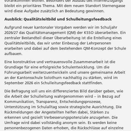
vorankommen wollen. Besonders der Ausbau des Internetzugangs
bleibt ein prioritäres Thema. Mit dem neuen Standort Sternengasse
wird diese Aufgabe zusätzlich an Bedeutung gewinnen.
Ausblick: Qualitätsleitbild und Schulleitungsfeedback
Aufgrund neuer kantonaler Vorgaben werden wir im Schuljahr
2026/27 das Qualitätsmanagement (QM) der KSSO überarbeiten. Ein
zentraler Bestandteil dieser Überarbeitung ist die Erstellung eines
Qualitätsleitbilds, das wir unter Einbezug der Lehrpersonen
erarbeiten und dabei auf dem bestehenden QM‑Konzept der Schule
aufbauen.
Eine konstruktive und vertrauensvolle Zusammenarbeit ist die
Grundlage für eine erfolgreiche Schulentwicklung. Um die
Führungsarbeit weiterzuentwickeln und unsere gemeinsame Arbeit
an der Kantonsschule Solothurn nachhaltig zu stärken, wird im
September 2026 ein Schulleitungsfeedback stattfinden.
Die Befragung soll uns ein differenziertes Bild darüber geben, wie
die Arbeit der Schulleitung wahrgenommen wird – in Bezug auf
Kommunikation, Transparenz, Entscheidungsprozesse,
Unterstützung im Schulalltag sowie strategische Ausrichtung. Die
Rückmeldungen der Angestellten helfen dabei, Stärken zu
erkennen und gezielt Verbesserungspotenziale anzugehen. Die
Umfrage wird dabei vollständig anonym sein. Es werden keine
personenbezogenen Daten erhoben, die Rückschlüsse auf einzelne