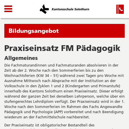
Kanton
Navigation
Hauptnavigation
Service-
Navigation
Solothurn
und
Wichtige
Suche
Seiten
Sie
Bildungsangebot
befinden
sich
Praxiseinsatz FM Pädagogik
Startseite
Hauptnavigation
gerade
Inhalt
Allgemeines
in:
Sitemap
Die Fachmaturandinnen und Fachmaturanden absolvieren in der
Suche
Zeit ab der 2. Woche nach den Sommerferien bis zu den
Weihnachtsferien (KW 34 – 51) während zwei Tagen pro Woche mit
Ausnahme Mittwoch nach Absprache mit der Institution an der
Volksschule in den Zyklen 1 und 2 (Kindergarten und Primarstufe)
innerhalb des Kantons Solothurn einen Praxiseinsatz. Dieser erfolgt
während der ganzen Zeit bei derselben Lehrperson, welche über ein
stufengerechtes Lehrdiplom verfügt. Der Praxiseinsatz wird in der 1.
Woche nach den Sommerferien im Rahmen des Fachs Angewandte
Pädagogik und Psychologie (APP) vorbereitet und nach Beendigung
wiederum an der Fachmittelschule nachbereitet.
Der Praxiseinsatz ist obligatorischer Bestandteil des