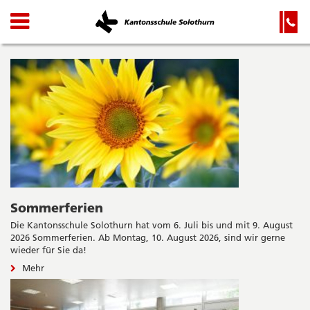
Kanton
Navigation
Hauptnavigation
Service-
Navigation
Solothurn
und
Wichtige
KSSO
Suche
Seiten
Startseite
Hauptnavigation
Inhalt
Sitemap
Suche
Sommerferien
Die Kantonsschule Solothurn hat vom 6. Juli bis und mit 9. August
2026 Sommerferien. Ab Montag, 10. August 2026, sind wir gerne
wieder für Sie da!
Mehr