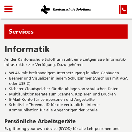
Kanton
Navigation
Hauptnavigation
Service-
Navigation
Solothurn
und
Wichtige
Suche
Seiten
Sie
Services
befinden
sich
Informatik
Startseite
Hauptnavigation
gerade
Inhalt
An der Kantonsschule Solothurn steht eine zeitgemässe Informatik-
in:
Sitemap
Infrastruktur zur Verfügung. Dazu gehören:
Suche
WLAN mit breitbandigem Internetzugang in allen Gebäuden
Beamer und Visualizer in jedem Schulzimmer (Anschluss mit VGA
oder USB-C)
Sicherer Cloudspeicher für die Ablage von schulischen Daten
Multifunktionsgeräte zum Scannen, Kopieren und Drucken
E-Mail-Konto für Lehrpersonen und Angestellte
Schulische Threema-ID für die vertrauliche interne
Kommunikation für alle Angehörigen der Schule
Persönliche Arbeitsgeräte
Es gilt bring your own device (BYOD) für alle Lehrpersonen und