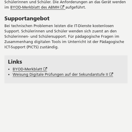
Schülerinnen und Schüler. Die Anforderungen an das Gerät werden
Öffnet
im
BYOD-Merkblatt des ABMH
aufgeführt.
in
Supportangebot
neuem
Fenster
Bei technischen Problemen leisten die IT-Dienste kostenlosen
Support. Schülerinnen und Schüler wenden sich zuerst an den
Schülerinnen- und Schülersupport. Für pädagogische Fragen im
Zusammenhang digitalen Tools im Unterricht ist der Pädagogische
ICT-Support (PICTS) zuständig.
Links
Seitenleiste
Öffnet
BYOD-Merkblatt
in
Öffnet
Weisung Digitale Prüfungen auf der Sekundarstufe II
neuem
in
Fenster
neuem
Fenster