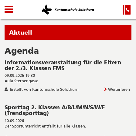
Kanton
Navigation
Hauptnavigation
Service-
Navigation
Solothurn
und
Wichtige
Suche
Seiten
Sie
Aktuell
befinden
sich
Agenda
Startseite
Hauptnavigation
gerade
Inhalt
Informationsveranstaltung für die Eltern
in:
Sitemap
der 2./3. Klassen FMS
Suche
09.09.2026 19:30
Aula Sternengasse
Erstellt von Kantonsschule Solothurn
Weiterlesen
Sporttag 2. Klassen A/B/L/M/N/S/W/F
(Trendsporttag)
10.09.2026
Der Sportunterricht entfällt für alle Klassen.