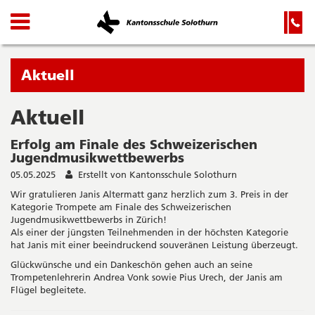
Kanton
Navigation
Hauptnavigation
Service-
Navigation
Solothurn
und
Wichtige
Suche
Seiten
Sie
Aktuell
befinden
sich
Aktuell
Startseite
Hauptnavigation
gerade
Inhalt
Erfolg am Finale des Schweizerischen
in:
Sitemap
Jugendmusikwettbewerbs
Suche
05.05.2025
Erstellt von Kantonsschule Solothurn
Wir gratulieren Janis Altermatt ganz herzlich zum 3. Preis in der
Kategorie Trompete am Finale des Schweizerischen
Jugendmusikwettbewerbs in Zürich!
Als einer der jüngsten Teilnehmenden in der höchsten Kategorie
hat Janis mit einer beeindruckend souveränen Leistung überzeugt.
Glückwünsche und ein Dankeschön gehen auch an seine
Trompetenlehrerin Andrea Vonk sowie Pius Urech, der Janis am
Flügel begleitete.