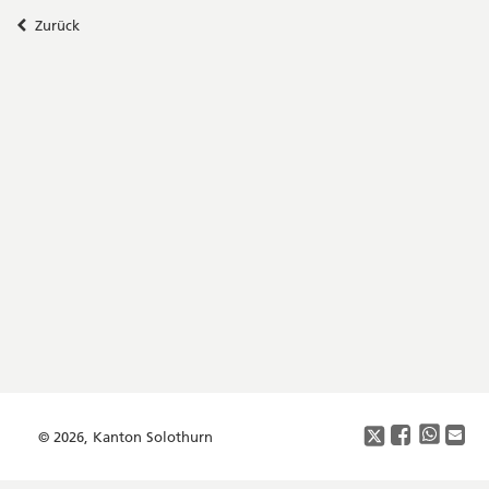
Zurück
Seitenleiste
Footer
Copyright
Social
Media
© 2026, Kanton Solothurn